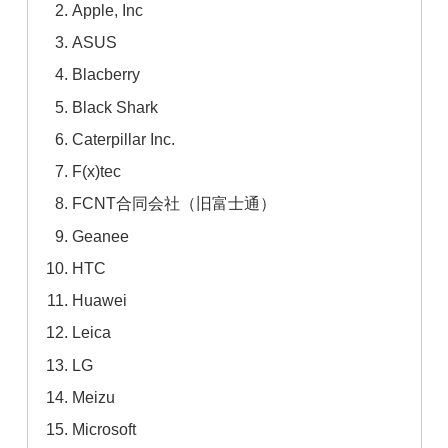
Apple, Inc
ASUS
Blacberry
Black Shark
Caterpillar Inc.
F(x)tec
FCNT合同会社（旧富士通）
Geanee
HTC
Huawei
Leica
LG
Meizu
Microsoft