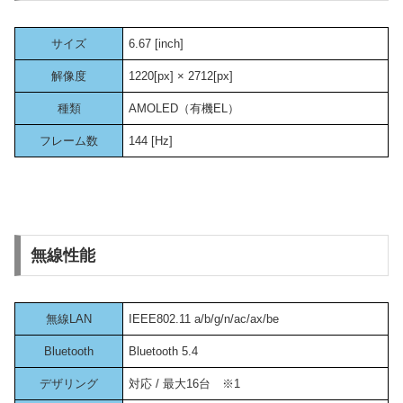
サイズ
6.67 [inch]
解像度
1220[px] × 2712[px]
種類
AMOLED（有機EL）
フレーム数
144 [Hz]
無線性能
無線LAN
IEEE802.11 a/b/g/n/ac/ax/be
Bluetooth
Bluetooth 5.4
デザリング
対応 / 最大16台 ※1