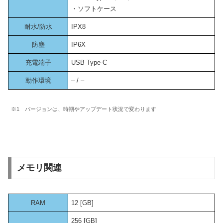
・ソフトケース
耐水/防水
IPX8
防塵
IP6X
充電端子
USB Type-C
動作環境
– / –
※1 バージョンは、時期やアップデート状況で変わります
メモリ関連
RAM
12 [GB]
256 [GB]