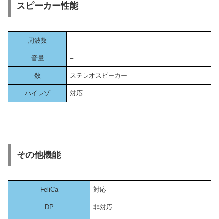
スピーカー性能
周波数
–
音量
–
数
ステレオスピーカー
ハイレゾ
対応
その他機能
FeliCa
対応
DP
非対応