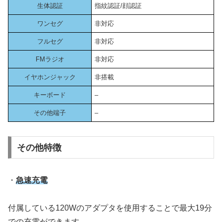
生体認証
指紋認証/顔認証
ワンセグ
非対応
フルセグ
非対応
FMラジオ
非対応
イヤホンジャック
非搭載
キーボード
–
その他端子
–
その他特徴
・
急速充電
付属している120Wのアダプタを使用することで最大19分
での充電ができます。