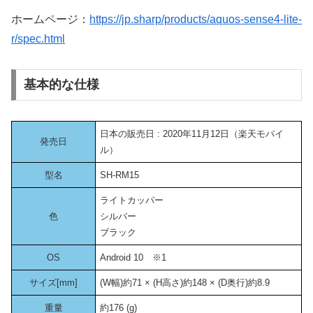
ホームページ：
https://jp.sharp/products/aquos-sense4-lite-
r/spec.html
基本的な仕様
日本の販売日 : 2020年11月12日（楽天モバイ
発売日
ル）
型名
SH-RM15
ライトカッパー
色
シルバー
ブラック
OS
Android 10 ※1
サイズ[mm]
(W幅)約71 × (H高さ)約148 × (D奥行)約8.9
重量
約176 (g)