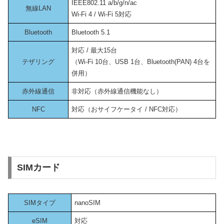
IEEE802.11 a/b/g/n/ac
無線LAN
Wi-Fi 4 / Wi-Fi 5対応
Bluetooth
Bluetooth 5.1
対応 / 最大15台
テザリング
（Wi-Fi 10台、USB 1台、Bluetooth(PAN) 4台を
併用）
赤外線通信
非対応（赤外線通信機能なし）
NFC
対応（おサイフケータイ / NFC対応）
SIMカード
SIMタイプ
nanoSIM
eSIM
対応