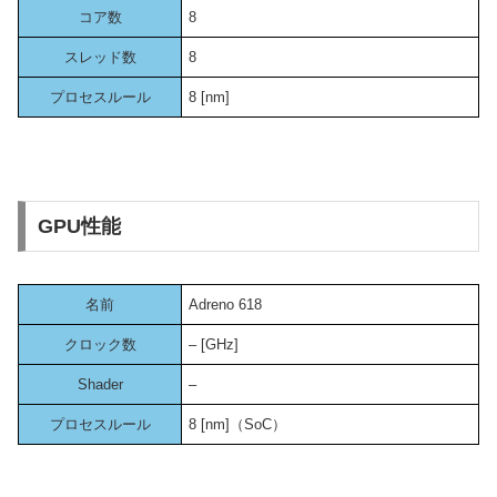
コア数
8
スレッド数
8
プロセスルール
8 [nm]
GPU性能
名前
Adreno 618
クロック数
– [GHz]
Shader
–
プロセスルール
8 [nm]（SoC）