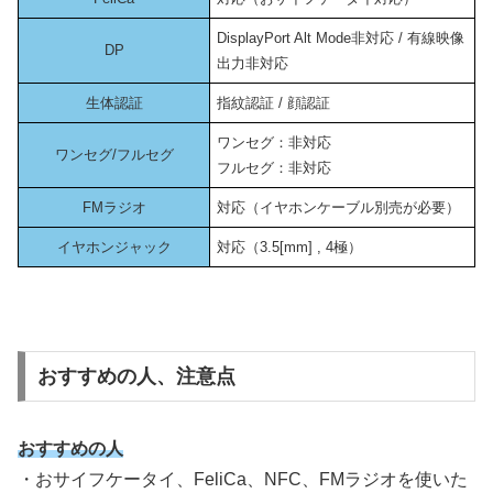
DisplayPort Alt Mode非対応 / 有線映像
DP
出力非対応
生体認証
指紋認証 / 顔認証
ワンセグ：非対応
ワンセグ/フルセグ
フルセグ：非対応
FMラジオ
対応（イヤホンケーブル別売が必要）
イヤホンジャック
対応（3.5[mm] , 4極）
おすすめの人、注意点
おすすめの人
・おサイフケータイ、FeliCa、NFC、FMラジオを使いた