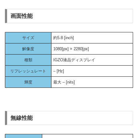
画面性能
サイズ
約5.8 [inch]
解像度
1080[px] × 2280[px]
種類
IGZO液晶ディスプレイ
リフレッシュレート
– [Hz]
輝度
最大 – [nits]
無線性能