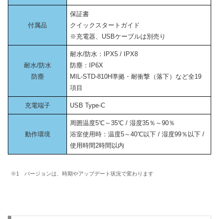
保証書
付属品
クイックスタートガイド
※充電器、USBケーブルは別売り
耐水/防水：IPX5 / IPX8
耐水/防水
防塵：IP6X
防塵
MIL-STD-810H準拠・耐衝撃（落下）など全19
項目
充電端子
USB Type-C
周囲温度5℃～35℃ / 湿度35％～90％
動作環境
浴室使用時：温度5～40℃以下 / 湿度99％以下 /
使用時間2時間以内
※1 バージョンは、時期やアップデート状況で変わります