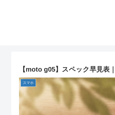
【moto g05】スペック早見
スマホ