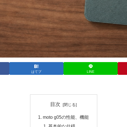
はてブ
LINE
目次
moto g05の性能、機能
基本的な仕様