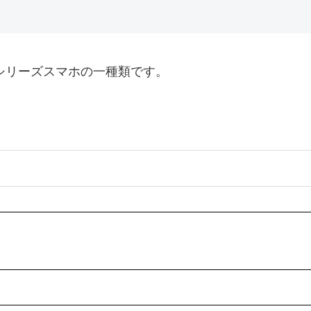
o gシリーズスマホの一種類です。
日
日