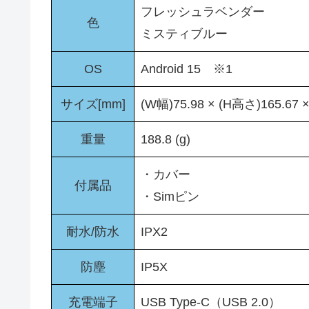
フレッシュラベンダー
色
ミスティブルー
OS
Android 15 ※1
サイズ[mm]
(W幅)75.98 × (H高さ)165.67 
重量
188.8 (g)
・カバー
付属品
・Simピン
耐水/防水
IPX2
防塵
IP5X
充電端子
USB Type-C（USB 2.0）