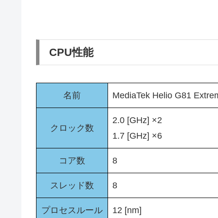
CPU性能
名前
MediaTek Helio G81 Extre
2.0 [GHz] ×2
クロック数
1.7 [GHz] ×6
コア数
8
スレッド数
8
プロセスルール
12 [nm]