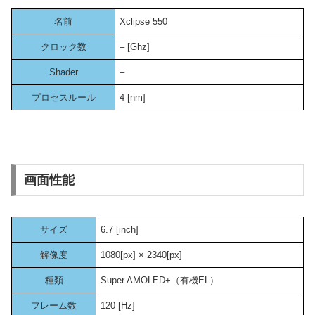
名前
Xclipse 550
クロック数
– [Ghz]
Shader
–
プロセスルール
4 [nm]
画面性能
サイズ
6.7 [inch]
解像度
1080[px] × 2340[px]
種類
Super AMOLED+（有機EL）
フレーム数
120 [Hz]