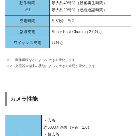
動作時間
最大約40時間（動画再生時間）
※1
最大約29時間（連続通話時間）
充電時間
約80分 ※2
急速充電
Super Fast Charging 2.0対応
ワイヤレス充電
非対応
※1 動作環境などによって大きく変化します
※2 充電器や端末の状態によって大きく時間が変化します
カメラ性能
・広角
約5000万画素（F値：1.8）
・超広角