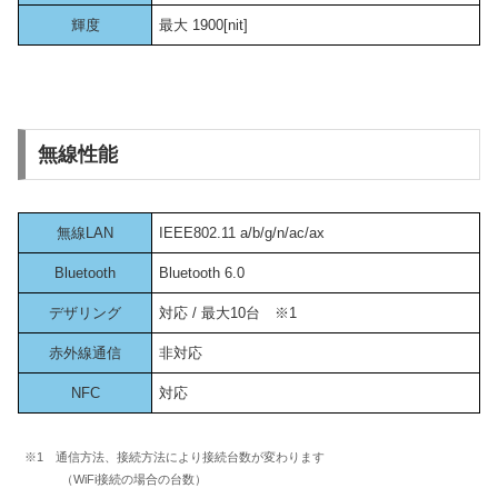
輝度
最大 1900[nit]
無線性能
無線LAN
IEEE802.11 a/b/g/n/ac/ax
Bluetooth
Bluetooth 6.0
デザリング
対応 / 最大10台 ※1
赤外線通信
非対応
NFC
対応
※1 通信方法、接続方法により接続台数が変わります
（WiFi接続の場合の台数）