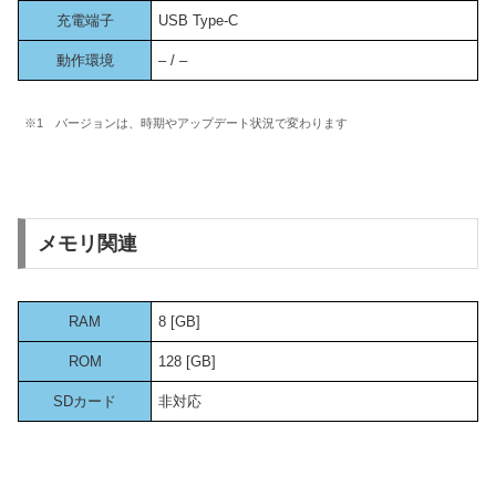
充電端子
USB Type-C
動作環境
– / –
※1 バージョンは、時期やアップデート状況で変わります
メモリ関連
RAM
8 [GB]
ROM
128 [GB]
SDカード
非対応