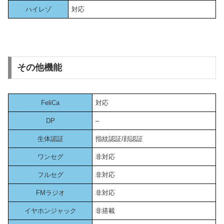
ハイレゾ
対応
その他機能
FeliCa
対応
DP
–
生体認証
指紋認証/顔認証
ワンセグ
非対応
フルセグ
非対応
FMラジオ
非対応
イヤホンジャック
非搭載