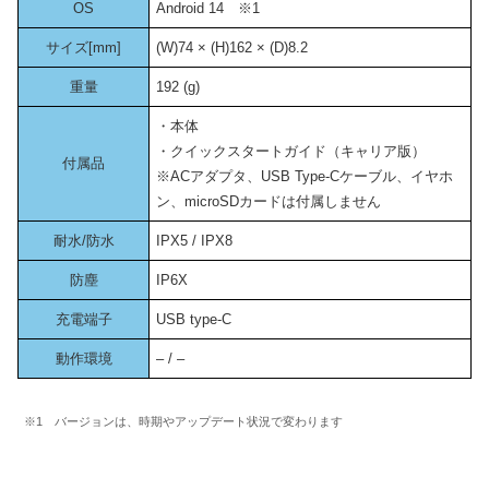
OS
Android 14 ※1
サイズ[mm]
(W)74 × (H)162 × (D)8.2
重量
192 (g)
・本体
・クイックスタートガイド（キャリア版）
付属品
※ACアダプタ、USB Type-Cケーブル、イヤホ
ン、microSDカードは付属しません
耐水/防水
IPX5 / IPX8
防塵
IP6X
充電端子
USB type-C
動作環境
– / –
※1 バージョンは、時期やアップデート状況で変わります