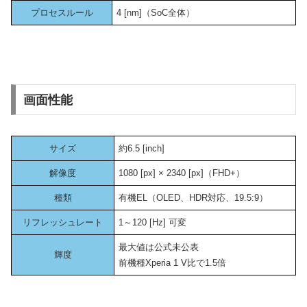
プロセスルール
4 [nm]（SoC全体）
画面性能
サイズ
約6.5 [inch]
解像度
1080 [px] × 2340 [px]（FHD+）
種類
有機EL（OLED、HDR対応、19.5:9）
リフレッシュレート
1～120 [Hz] 可変
最大値は公式未公表
輝度
前機種Xperia 1 V比で1.5倍