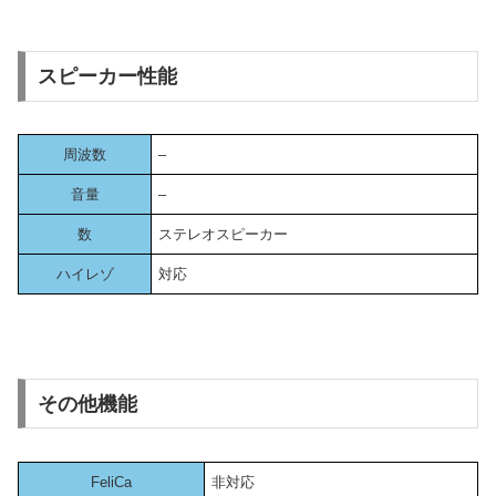
スピーカー性能
周波数
–
音量
–
数
ステレオスピーカー
ハイレゾ
対応
その他機能
FeliCa
非対応