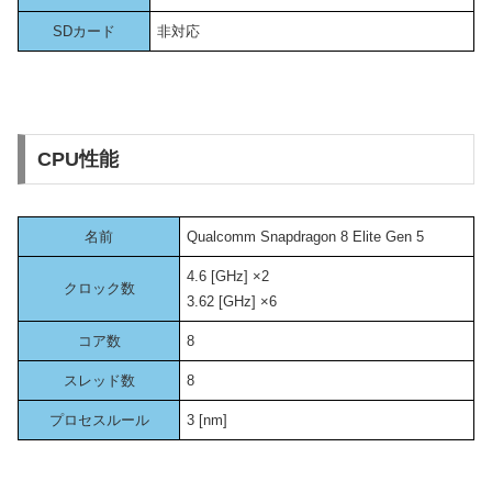
SDカード
非対応
CPU性能
名前
Qualcomm Snapdragon 8 Elite Gen 5
4.6 [GHz] ×2
クロック数
3.62 [GHz] ×6
コア数
8
スレッド数
8
プロセスルール
3 [nm]