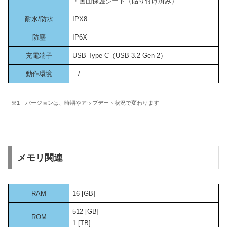
・画面保護シート（貼り付け済み）
耐水/防水
IPX8
防塵
IP6X
充電端子
USB Type-C（USB 3.2 Gen 2）
動作環境
– / –
※1 バージョンは、時期やアップデート状況で変わります
メモリ関連
RAM
16 [GB]
512 [GB]
ROM
1 [TB]