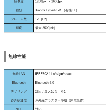
解像度
1200[px] × 2608[px]
種類
Xiaomi HyperRGB （有機EL）
フレーム数
120 [Hz]
輝度
最大 3500[nit]
無線性能
無線LAN
IEEE802.11 a/b/g/n/ac/ax
Bluetooth
Bluetooth 6.0
デザリング
対応 / 最大10台 ※1
赤外線通信
赤外線ブラスター搭載（家電操作）
NFC
対応