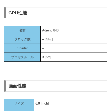
GPU性能
名前
Adreno 840
クロック数
– [Ghz]
Shader
–
プロセスルール
3 [nm]
画面性能
サイズ
6.9 [inch]