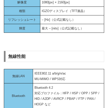
解像度
1080[px] × 2160[px]
種類
IGZOディスプレイ（TFT液晶）
リフレッシュレート
– [Hz]（公式記載なし）
輝度
最大 – [nits]（公式記載なし）
無線性能
IEEE802.11 a/b/g/n/ac
無線LAN
MU-MIMO / WPS対応
Bluetooth 4.2
対応プロファイル：HFP / HSP / OPP / SPP /
Bluetooth
HID / A2DP / AVRCP / PBAP / FTP / PAN /
HOGP など