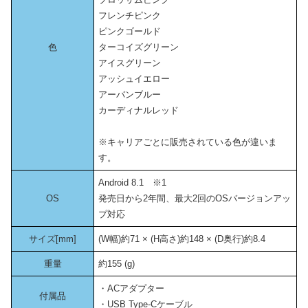
フレンチピンク
ピンクゴールド
色
ターコイズグリーン
アイスグリーン
アッシュイエロー
アーバンブルー
カーディナルレッド
※キャリアごとに販売されている色が違いま
す。
Android 8.1 ※1
OS
発売日から2年間、最大2回のOSバージョンアッ
プ対応
サイズ[mm]
(W幅)約71 × (H高さ)約148 × (D奥行)約8.4
重量
約155 (g)
・ACアダプター
付属品
・USB Type-Cケーブル