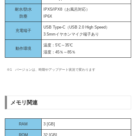
耐水/防水
IPX5/IPX8（お風呂対応）
防塵
IP6X
USB Type-C（USB 2.0 High Speed）
充電端子
3.5mmイヤホンマイク端子あり
温度：5℃～35℃
動作環境
湿度：45％～85％
※1 バージョンは、時期やアップデート状況で変わります
メモリ関連
RAM
3 [GB]
ROM
32 [GB]