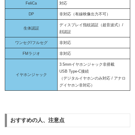
FeliCa
対応
DP
非対応（有線映像出力不可）
ディスプレイ指紋認証（超音波式）/
生体認証
顔認証
ワンセグ/フルセグ
非対応
FMラジオ
非対応
3.5mmイヤホンジャック非搭載
USB Type-C接続
イヤホンジャック
（デジタルイヤホンのみ対応 / アナロ
グイヤホン非対応）
おすすめの人、注意点