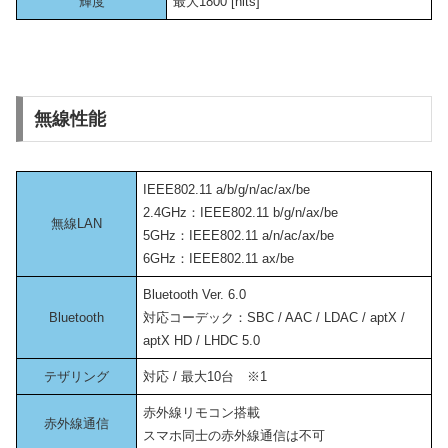
輝度
最大1800 [nits]
無線性能
IEEE802.11 a/b/g/n/ac/ax/be
2.4GHz：IEEE802.11 b/g/n/ax/be
無線LAN
5GHz：IEEE802.11 a/n/ac/ax/be
6GHz：IEEE802.11 ax/be
Bluetooth Ver. 6.0
Bluetooth
対応コーデック：SBC / AAC / LDAC / aptX /
aptX HD / LHDC 5.0
テザリング
対応 / 最大10台 ※1
赤外線リモコン搭載
赤外線通信
スマホ同士の赤外線通信は不可