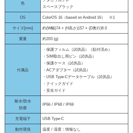
色
スペースブラック
OS
ColorOS 16（based on Android 16） ※1
サイズ[mm]
約(W幅)74 × (H高さ)157 × (D奥行)8.0
重量
約203 (g)
・保護フィルム（試供品）（貼付済み）
・SIM取出し用ピン（試供品）
・保護ケース（試供品）
付属品
・ACアダプター（試供品）
・USB Type-Cデータケーブル（試供品）
・クイックガイド
・安全ガイド
耐水/防水
IP66 / IP68 / IP69
防塵
充電端子
USB Type-C
動作環境
温度 / 湿度：情報なし