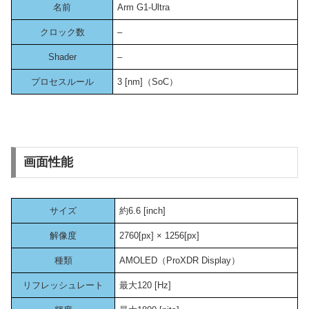
名前
Arm G1-Ultra
クロック数
–
Shader
–
プロセスルール
3 [nm]（SoC）
画面性能
サイズ
約6.6 [inch]
解像度
2760[px] × 1256[px]
種類
AMOLED（ProXDR Display）
リフレッシュレート
最大120 [Hz]