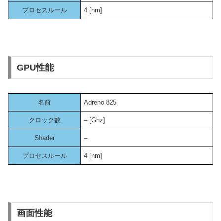
プロセスルール
4 [nm]
GPU性能
名前
Adreno 825
クロック数
– [Ghz]
Shader
–
プロセスルール
4 [nm]
画面性能