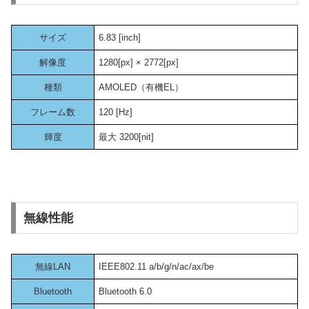
サイズ
6.83 [inch]
解像度
1280[px] × 2772[px]
種類
AMOLED（有機EL）
フレーム数
120 [Hz]
輝度
最大 3200[nit]
無線性能
無線LAN
IEEE802.11 a/b/g/n/ac/ax/be
Bluetooth
Bluetooth 6.0