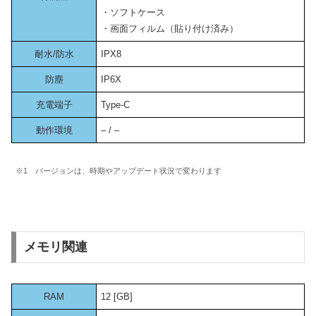
・ソフトケース
・画面フィルム（貼り付け済み）
耐水/防水
IPX8
防塵
IP6X
充電端子
Type-C
動作環境
– / –
※1 バージョンは、時期やアップデート状況で変わります
メモリ関連
RAM
12 [GB]