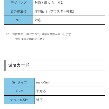
デザリング
対応 / 最大-台 ※1
赤外線通信
非対応（IRブラスター搭載）
NFC
対応
※1 通信方法、接続方法により接続台数が変わります
（WiFi接続の場合の台数）
Simカード
Simタイプ
nano-Sim
eSim
非対応
デュアルSim
対応