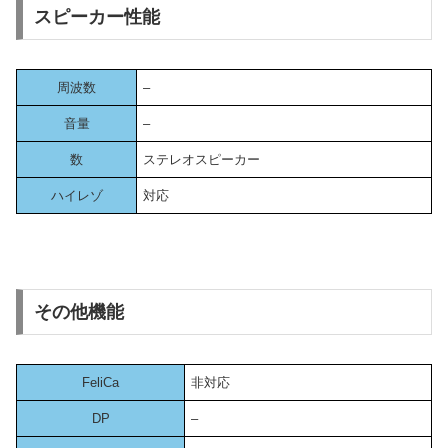
スピーカー性能
周波数
–
音量
–
数
ステレオスピーカー
ハイレゾ
対応
その他機能
FeliCa
非対応
DP
–