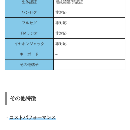
生体認証
指紋認証/顔認証
ワンセグ
非対応
フルセグ
非対応
FMラジオ
非対応
イヤホンジャック
非対応
キーボード
–
その他端子
–
その他特徴
・
コストパフォーマンス