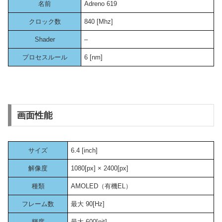
名前
Adreno 619
クロック数
840 [Mhz]
Shader
–
プロセスルール
6 [nm]
画面性能
サイズ
6.4 [inch]
解像度
1080[px] × 2400[px]
種類
AMOLED（有機EL）
フレーム数
最大 90[Hz]
輝度
最大 600[nit]