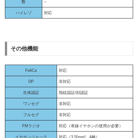
数
–
ハイレゾ
対応
その他機能
FeliCa
対応
DP
非対応
生体認証
指紋認証/顔認証
ワンセグ
非対応
フルセグ
非対応
FMラジオ
対応（有線イヤホンの使用が必要）
イヤホンジャック
対応（3.5[mm] , 4極）