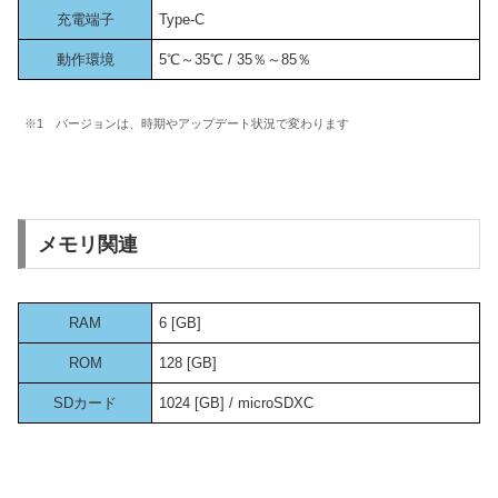
充電端子
Type-C
動作環境
5℃～35℃ / 35％～85％
※1 バージョンは、時期やアップデート状況で変わります
メモリ関連
RAM
6 [GB]
ROM
128 [GB]
SDカード
1024 [GB] / microSDXC