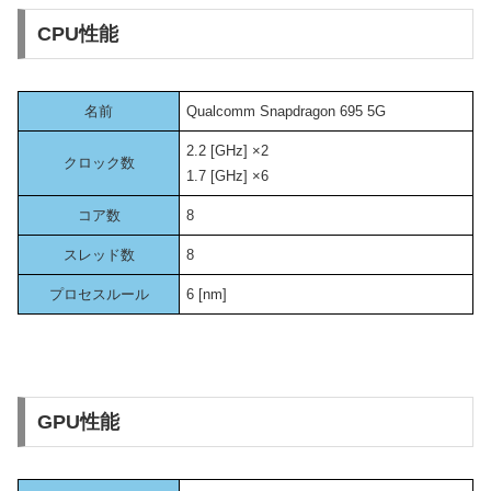
CPU性能
名前
Qualcomm Snapdragon 695 5G
2.2 [GHz] ×2
クロック数
1.7 [GHz] ×6
コア数
8
スレッド数
8
プロセスルール
6 [nm]
GPU性能