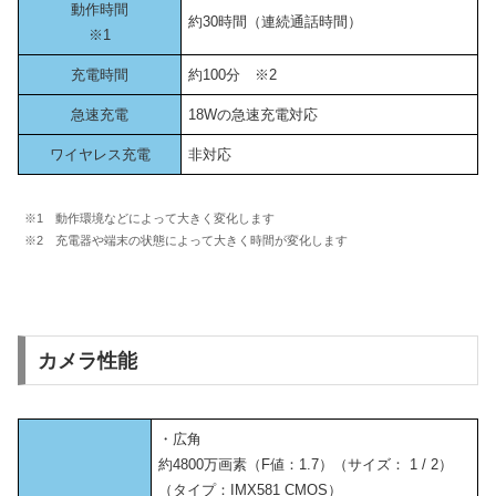
動作時間
約30時間（連続通話時間）
※1
充電時間
約100分 ※2
急速充電
18Wの急速充電対応
ワイヤレス充電
非対応
※1 動作環境などによって大きく変化します
※2 充電器や端末の状態によって大きく時間が変化します
カメラ性能
・広角
約4800万画素（F値：1.7）（サイズ： 1 / 2）
（タイプ：IMX581 CMOS）