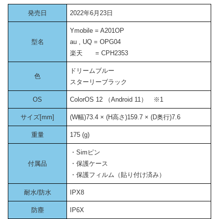
発売日
2022年6月23日
Ymobile = A201OP
型名
au , UQ = OPG04
楽天 = CPH2353
ドリームブルー
色
スターリーブラック
OS
ColorOS 12 （Android 11） ※1
サイズ[mm]
(W幅)73.4 × (H高さ)159.7 × (D奥行)7.6
重量
175 (g)
・Simピン
付属品
・保護ケース
・保護フィルム（貼り付け済み）
耐水/防水
IPX8
防塵
IP6X