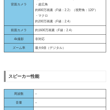
背面カメラ
・超広角
約800万画素（F値：2.2）（視野角：120°）
・マクロ
約200万画素（F値：2.4）
前面カメラ
約1600万画素（F値：2.4）
4k撮影
非対応
ズーム率
最大6倍（デジタル）
スピーカー性能
周波数
–
音量
–