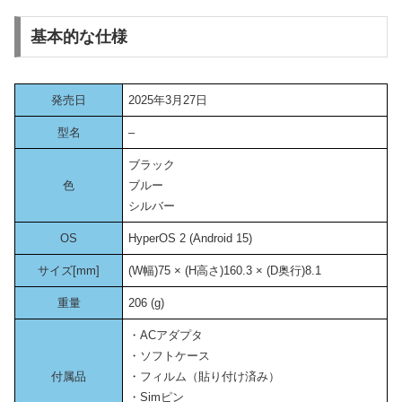
基本的な仕様
発売日
2025年3月27日
型名
–
ブラック
色
ブルー
シルバー
OS
HyperOS 2 (Android 15)
サイズ[mm]
(W幅)75 × (H高さ)160.3 × (D奥行)8.1
重量
206 (g)
・ACアダプタ
・ソフトケース
付属品
・フィルム（貼り付け済み）
・Simピン