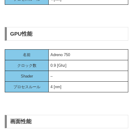
GPU性能
名前
Adreno 750
クロック数
0.9 [Ghz]
Shader
–
プロセスルール
4 [nm]
画面性能