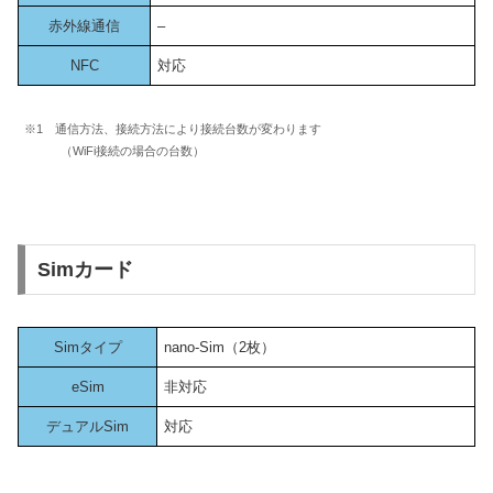
赤外線通信
–
NFC
対応
※1 通信方法、接続方法により接続台数が変わります
（WiFi接続の場合の台数）
Simカード
Simタイプ
nano-Sim（2枚）
eSim
非対応
デュアルSim
対応