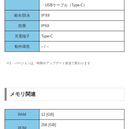
・USBケーブル（Type-C）
耐水/防水
IPX8
防塵
IP6X
充電端子
Type-C
動作環境
– / –
※1 バージョンは、時期やアップデート状況で変わります
メモリ関連
RAM
12 [GB]
256 [GB]
ROM