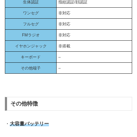
生体認証
指紋認証/顔認証
ワンセグ
非対応
フルセグ
非対応
FMラジオ
非対応
イヤホンジャック
非搭載
キーボード
–
その他端子
–
その他特徴
・
大容量バッテリー