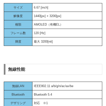
サイズ
6.67 [inch]
解像度
1440[px] × 3200[px]
種類
AMOLED（有機EL）
フレーム数
120 [Hz]
輝度
最大 3200[nit]
無線性能
無線LAN
IEEE802.11 a/b/g/n/ac/ax/be
Bluetooth
Bluetooth 5.4
デザリング
対応 ※1