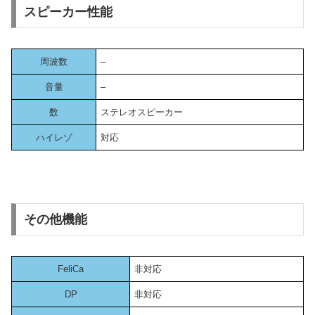
スピーカー性能
周波数
–
音量
–
数
ステレオスピーカー
ハイレゾ
対応
その他機能
FeliCa
非対応
DP
非対応