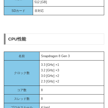
512 [GB]
SDカード
非対応
CPU性能
名前
Snapdragon 8 Gen 3
3.3 [GHz] ×1
3.2 [GHz] ×3
クロック数
3.0 [GHz] ×2
2.3 [GHz] ×2
コア数
8
スレッド数
8
プロセスルール
4 [nm]