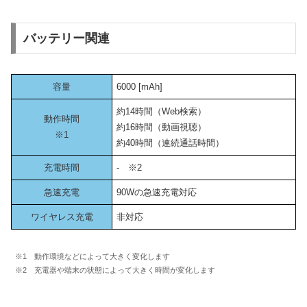
バッテリー関連
容量
6000 [mAh]
約14時間（Web検索）
動作時間
約16時間（動画視聴）
※1
約40時間（連続通話時間）
充電時間
- ※2
急速充電
90Wの急速充電対応
ワイヤレス充電
非対応
※1 動作環境などによって大きく変化します
※2 充電器や端末の状態によって大きく時間が変化します