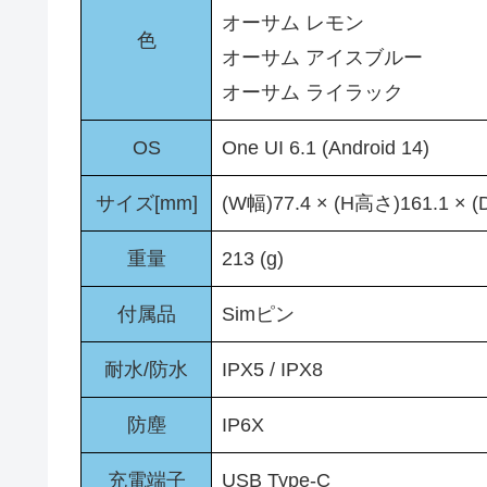
オーサム レモン
色
オーサム アイスブルー
オーサム ライラック
OS
One UI 6.1 (Android 14)
サイズ[mm]
(W幅)77.4 × (H高さ)161.1 × 
重量
213 (g)
付属品
Simピン
耐水/防水
IPX5 / IPX8
防塵
IP6X
充電端子
USB Type-C