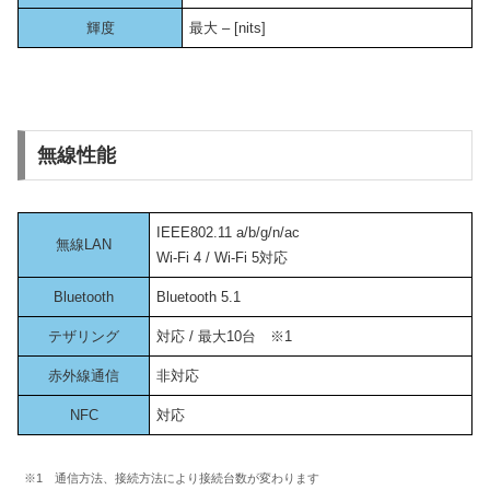
輝度
最大 – [nits]
無線性能
IEEE802.11 a/b/g/n/ac
無線LAN
Wi-Fi 4 / Wi-Fi 5対応
Bluetooth
Bluetooth 5.1
テザリング
対応 / 最大10台 ※1
赤外線通信
非対応
NFC
対応
※1 通信方法、接続方法により接続台数が変わります