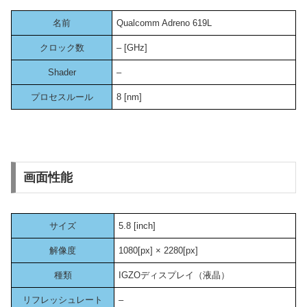
名前
Qualcomm Adreno 619L
クロック数
– [GHz]
Shader
–
プロセスルール
8 [nm]
画面性能
サイズ
5.8 [inch]
解像度
1080[px] × 2280[px]
種類
IGZOディスプレイ（液晶）
リフレッシュレート
–