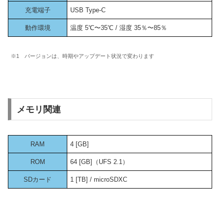
充電端子
USB Type-C
動作環境
温度 5℃〜35℃ / 湿度 35％〜85％
※1 バージョンは、時期やアップデート状況で変わります
メモリ関連
RAM
4 [GB]
ROM
64 [GB]（UFS 2.1）
SDカード
1 [TB] / microSDXC