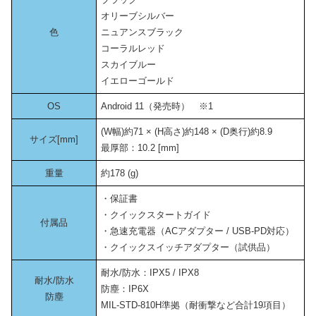
オリーブシルバー
色
ニュアンスブラック
コーラルレッド
スカイブルー
イエローゴールド
OS
Android 11（発売時） ※1
(W幅)約71 × (H高さ)約148 × (D奥行)約8.9
サイズ[mm]
最厚部：10.2 [mm]
重量
約178 (g)
・保証書
・クイックスタートガイド
付属品
・急速充電器（ACアダプター / USB-PD対応）
・クイックスイッチアダプター（試供品）
耐水/防水：IPX5 / IPX8
耐水/防水
防塵：IP6X
防塵
MIL-STD-810H準拠（耐衝撃など合計19項目）