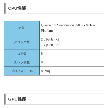
CPU性能
Qualcomm Snapdragon 690 5G Mobile
名前
Platform
2.0 [GHz] ×2
クロック数
1.7 [GHz] ×6
コア数
8
スレッド数
8
プロセスルール
8 [nm]
GPU性能