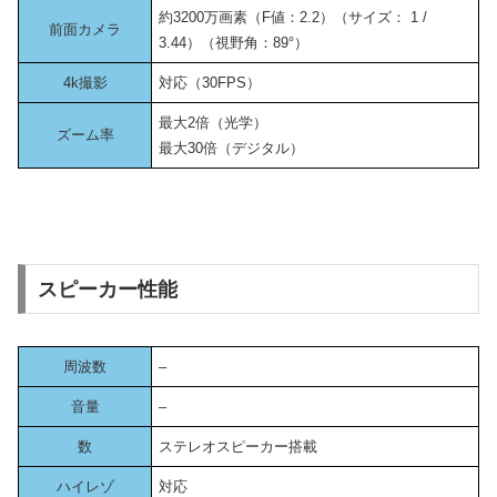
約3200万画素（F値：2.2）（サイズ： 1 /
前面カメラ
3.44）（視野角：89°）
4k撮影
対応（30FPS）
最大2倍（光学）
ズーム率
最大30倍（デジタル）
スピーカー性能
周波数
–
音量
–
数
ステレオスピーカー搭載
ハイレゾ
対応