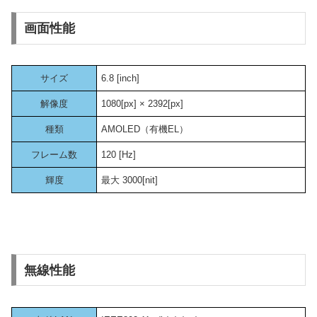
画面性能
サイズ
6.8 [inch]
解像度
1080[px] × 2392[px]
種類
AMOLED（有機EL）
フレーム数
120 [Hz]
輝度
最大 3000[nit]
無線性能