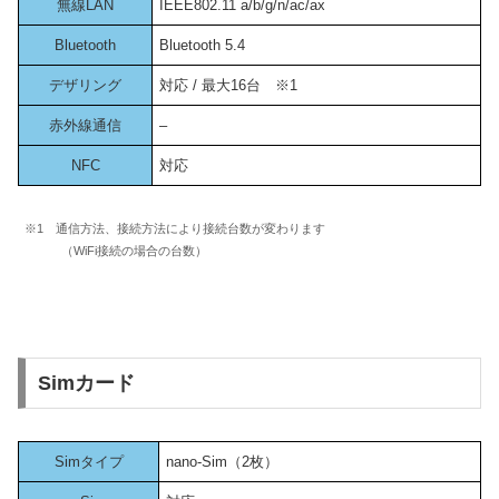
無線LAN
IEEE802.11 a/b/g/n/ac/ax
Bluetooth
Bluetooth 5.4
デザリング
対応 / 最大16台 ※1
赤外線通信
–
NFC
対応
※1 通信方法、接続方法により接続台数が変わります
（WiFi接続の場合の台数）
Simカード
Simタイプ
nano-Sim（2枚）