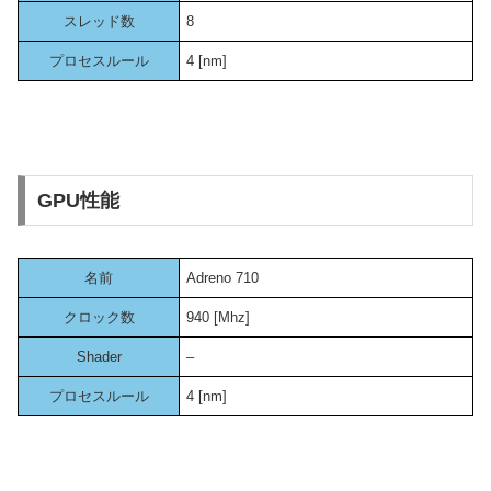
スレッド数
8
プロセスルール
4 [nm]
GPU性能
名前
Adreno 710
クロック数
940 [Mhz]
Shader
–
プロセスルール
4 [nm]