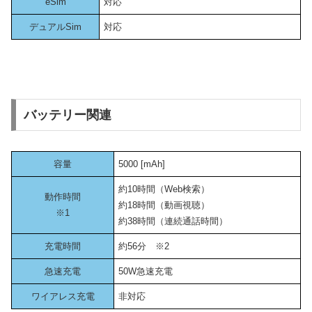
eSim
対応
デュアルSim
対応
バッテリー関連
容量
5000 [mAh]
約10時間（Web検索）
動作時間
約18時間（動画視聴）
※1
約38時間（連続通話時間）
充電時間
約56分 ※2
急速充電
50W急速充電
ワイアレス充電
非対応