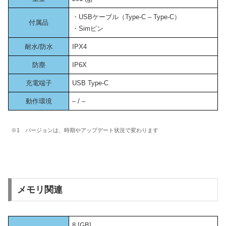
・USBケーブル（Type-C – Type-C）
付属品
・Simピン
耐水/防水
IPX4
防塵
IP6X
充電端子
USB Type-C
動作環境
– / –
※1 バージョンは、時期やアップデート状況で変わります
メモリ関連
8 [GB]