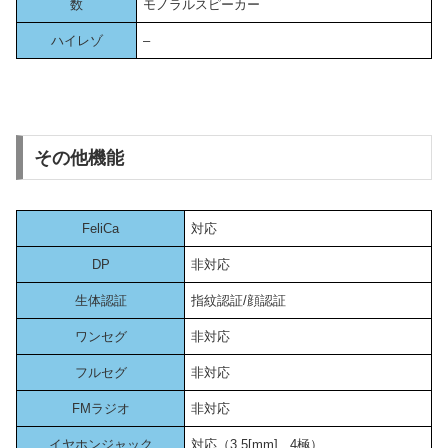
数
モノラルスピーカー
ハイレゾ
–
その他機能
FeliCa
対応
DP
非対応
生体認証
指紋認証/顔認証
ワンセグ
非対応
フルセグ
非対応
FMラジオ
非対応
イヤホンジャック
対応（3.5[mm] , 4極）