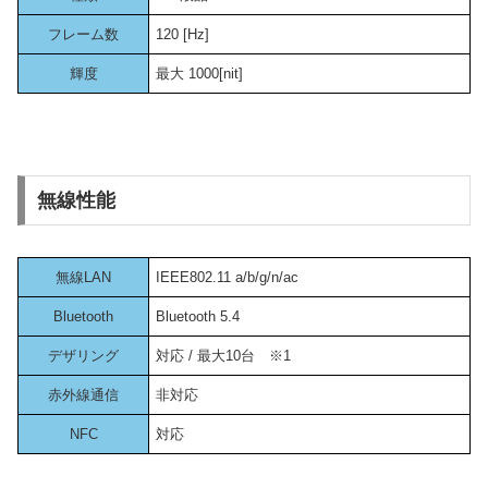
フレーム数
120 [Hz]
輝度
最大 1000[nit]
無線性能
無線LAN
IEEE802.11 a/b/g/n/ac
Bluetooth
Bluetooth 5.4
デザリング
対応 / 最大10台 ※1
赤外線通信
非対応
NFC
対応