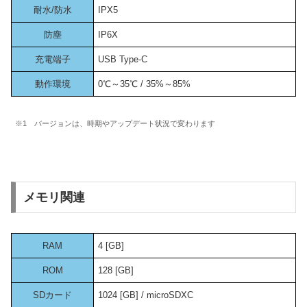
耐水/防水
IPX5
防塵
IP6X
充電端子
USB Type-C
動作環境
0℃～35℃ / 35%～85%
※1 バージョンは、時期やアップデート状況で変わります
メモリ関連
RAM
4 [GB]
ROM
128 [GB]
SDカード
1024 [GB] / microSDXC