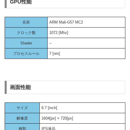
GPU性能
名前
ARM Mali-G57 MC2
クロック数
1072 [Mhz]
Shader
–
プロセスルール
7 [nm]
画面性能
サイズ
6.7 [inch]
解像度
1604[px] × 720[px]
種類
IPS液晶