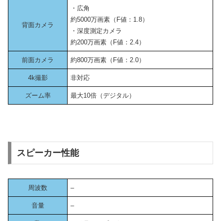
・広角
約5000万画素（F値：1.8）
背面カメラ
・深度測定カメラ
約200万画素（F値：2.4）
前面カメラ
約800万画素（F値：2.0）
4k撮影
非対応
ズーム率
最大10倍（デジタル）
スピーカー性能
周波数
–
音量
–