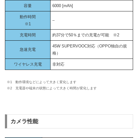
容量
6000 [mAh]
動作時間
–
※1
充電時間
約37分で50％までの充電が可能 ※2
45W SUPERVOOC対応（OPPO独自の規
急速充電
格）
ワイヤレス充電
非対応
※1 動作環境などによって大きく変化します
※2 充電器や端末の状態によって大きく時間が変化します
カメラ性能