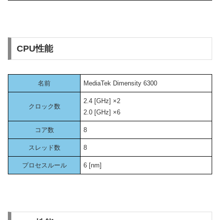
CPU性能
名前
MediaTek Dimensity 6300
2.4 [GHz] ×2
クロック数
2.0 [GHz] ×6
コア数
8
スレッド数
8
プロセスルール
6 [nm]