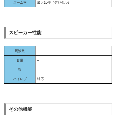
ズーム率
最大10倍（デジタル）
スピーカー性能
周波数
–
音量
–
数
–
ハイレゾ
対応
その他機能