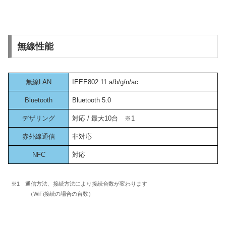
無線性能
無線LAN
IEEE802.11 a/b/g/n/ac
Bluetooth
Bluetooth 5.0
デザリング
対応 / 最大10台 ※1
赤外線通信
非対応
NFC
対応
※1 通信方法、接続方法により接続台数が変わります
（WiFi接続の場合の台数）