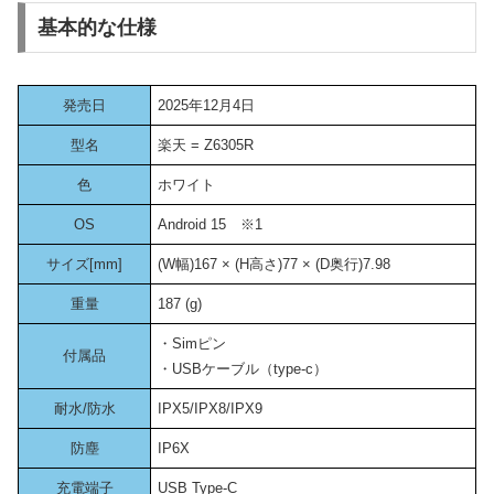
基本的な仕様
発売日
2025年12月4日
型名
楽天 = Z6305R
色
ホワイト
OS
Android 15 ※1
サイズ[mm]
(W幅)167 × (H高さ)77 × (D奥行)7.98
重量
187 (g)
・Simピン
付属品
・USBケーブル（type-c）
耐水/防水
IPX5/IPX8/IPX9
防塵
IP6X
充電端子
USB Type-C