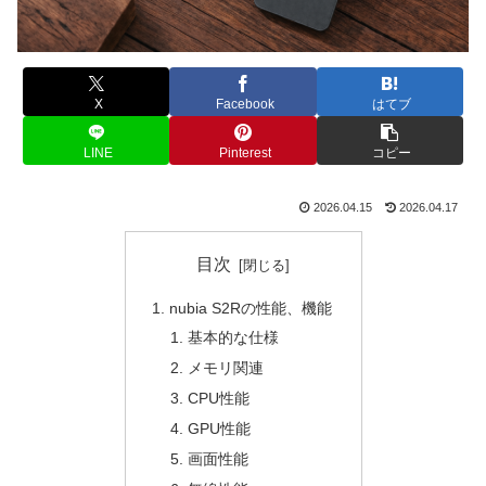
X
Facebook
はてブ
LINE
Pinterest
コピー
2026.04.15
2026.04.17
目次
nubia S2Rの性能、機能
基本的な仕様
メモリ関連
CPU性能
GPU性能
画面性能