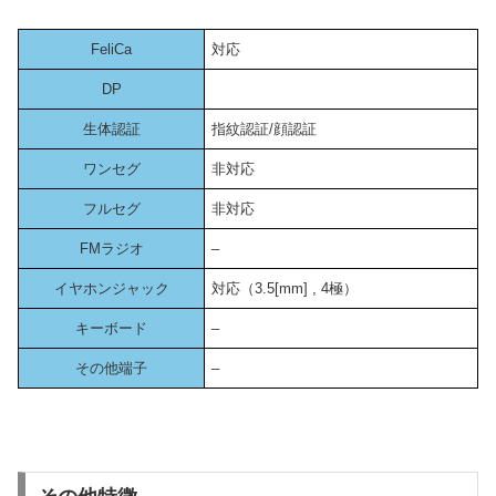
FeliCa
対応
DP
生体認証
指紋認証/顔認証
ワンセグ
非対応
フルセグ
非対応
FMラジオ
–
イヤホンジャック
対応（3.5[mm] , 4極）
キーボード
–
その他端子
–