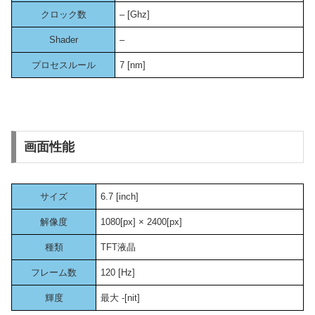
クロック数
– [Ghz]
Shader
–
プロセスルール
7 [nm]
画面性能
サイズ
6.7 [inch]
解像度
1080[px] × 2400[px]
種類
TFT液晶
フレーム数
120 [Hz]
輝度
最大 -[nit]