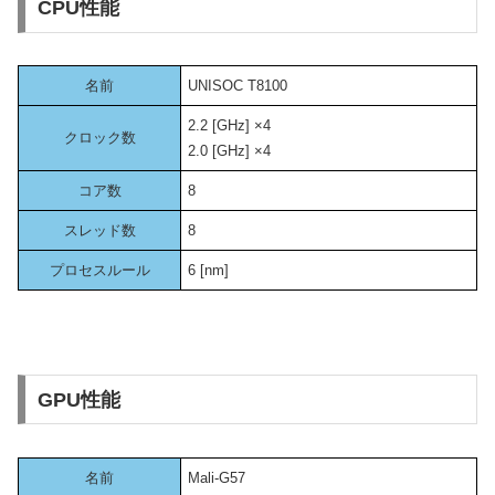
CPU性能
名前
UNISOC T8100
2.2 [GHz] ×4
クロック数
2.0 [GHz] ×4
コア数
8
スレッド数
8
プロセスルール
6 [nm]
GPU性能
名前
Mali-G57