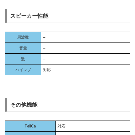
スピーカー性能
周波数
–
音量
–
数
–
ハイレゾ
対応
その他機能
FeliCa
対応