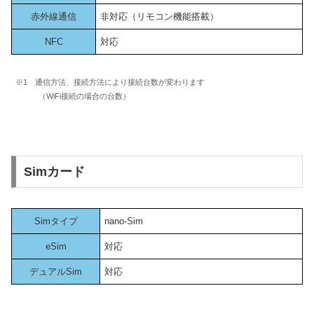
赤外線通信
非対応（リモコン機能搭載）
NFC
対応
※1 通信方法、接続方法により接続台数が変わります
（WiFi接続の場合の台数）
Simカード
Simタイプ
nano-Sim
eSim
対応
デュアルSim
対応