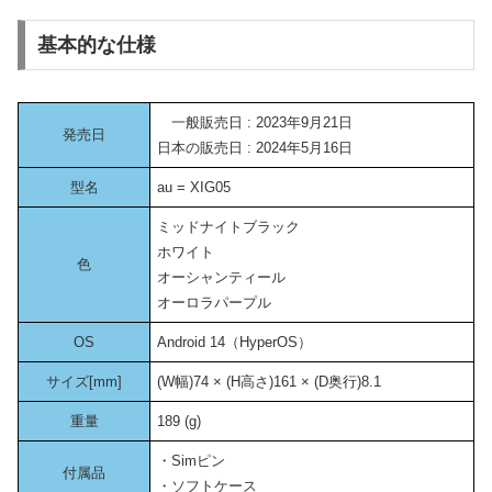
基本的な仕様
一般販売日 : 2023年9月21日
発売日
日本の販売日 : 2024年5月16日
型名
au = XIG05
ミッドナイトブラック
ホワイト
色
オーシャンティール
オーロラパープル
OS
Android 14（HyperOS）
サイズ[mm]
(W幅)74 × (H高さ)161 × (D奥行)8.1
重量
189 (g)
・Simピン
付属品
・ソフトケース