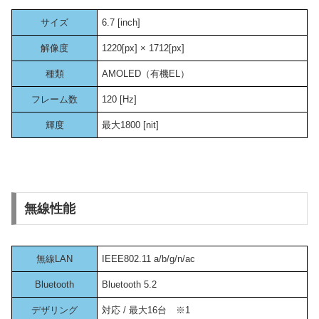
サイズ
6.7 [inch]
解像度
1220[px] × 1712[px]
種類
AMOLED（有機EL）
フレーム数
120 [Hz]
輝度
最大1800 [nit]
無線性能
無線LAN
IEEE802.11 a/b/g/n/ac
Bluetooth
Bluetooth 5.2
デザリング
対応 / 最大16台 ※1