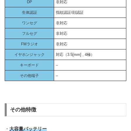
DP
非対応
生体認証
指紋認証/顔認証
ワンセグ
非対応
フルセグ
非対応
FMラジオ
非対応
イヤホンジャック
対応（3.5[mm] , 4極）
キーボード
–
その他端子
–
その他特徴
・
大容量バッテリー