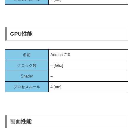
GPU性能
名前
Adreno 710
クロック数
– [Ghz]
Shader
–
プロセスルール
4 [nm]
画面性能