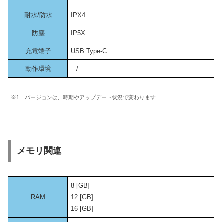
耐水/防水
IPX4
防塵
IP5X
充電端子
USB Type-C
動作環境
– / –
※1 バージョンは、時期やアップデート状況で変わります
メモリ関連
8 [GB]
RAM
12 [GB]
16 [GB]