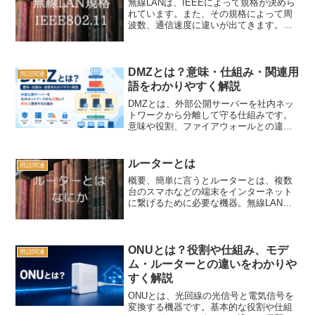
無線LANは、IEEEによって規格が決めら
れています。また、その規格によって周
波数、通信速度に違いが出てきます。こ
こでは、それらについてまとめていま
す。
DMZとは？意味・仕組み・関連用
用語関連
語をわかりやすく解説
DMZとは、外部公開サーバーを社内ネッ
トワークから分離して守る仕組みです。
意味や役割、ファイアウォールとの違い
をわかりやすく解説します。
ルーターとは
用語関連
概要、簡単に言うとルーターとは、複数
台のスマホなどの端末をインターネット
に繋げるために必要な機器。無線LANル
ーターや有線LANルーターの総称。ONU
に接続をして使用する。機能複数台の機
器をインターネットに繋ぐ機能があり、
接続方法も複数ある...
ONUとは？役割や仕組み、モデ
用語関連
ム・ルーターとの違いをわかりや
すく解説
ONUとは、光回線の光信号と電気信号を
変換する機器です。基本的な役割や仕組