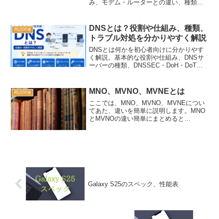
み、モデム・ルーターとの違い、種類、
接続できないときの確認方法まで、初心
者向けにわかりやすく解説します。
DNSとは？役割や仕組み、種類、
用語関連
トラブル対処を分かりやすく解説
DNSとは何かを初心者向けに分かりやす
く解説。基本的な役割や仕組み、DNSサ
ーバーの種類、DNSSEC・DoH・DoT、
よくあるトラブルと対処方法を簡潔にま
とめています。
MNO、MVNO、MVNEとは
用語関連
ここでは、MNO、MVNO、MVNEについ
てあた、違いを簡単に説明します。MNO
とMVNOの違い簡単にまとめると
「MNO」は、大手会社が運営している通
信業者のこと。「MVNO」は、大手通信
会社の回線を借りて運営している会社の
こと。細かくは、...
Galaxy S25のスペック、性能表