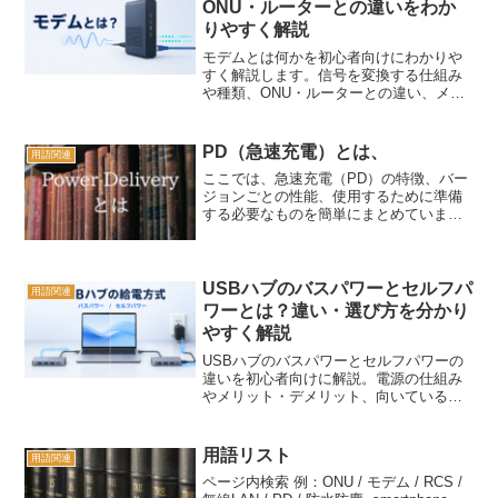
ONU・ルーターとの違いをわか
りやすく解説
モデムとは何かを初心者向けにわかりや
すく解説します。信号を変換する仕組み
や種類、ONU・ルーターとの違い、メリ
ット・注意点、接続できないときの対処
方法までまとめています。
PD（急速充電）とは、
用語関連
ここでは、急速充電（PD）の特徴、バー
ジョンごとの性能、使用するために準備
する必要なものを簡単にまとめていま
す。
USBハブのバスパワーとセルフパ
用語関連
ワーとは？違い・選び方を分かり
やすく解説
USBハブのバスパワーとセルフパワーの
違いを初心者向けに解説。電源の仕組み
やメリット・デメリット、向いている機
器、電力不足によるトラブルの対処方
法、選び方を分かりやすく紹介します。
用語リスト
用語関連
ページ内検索 例：ONU / モデム / RCS /