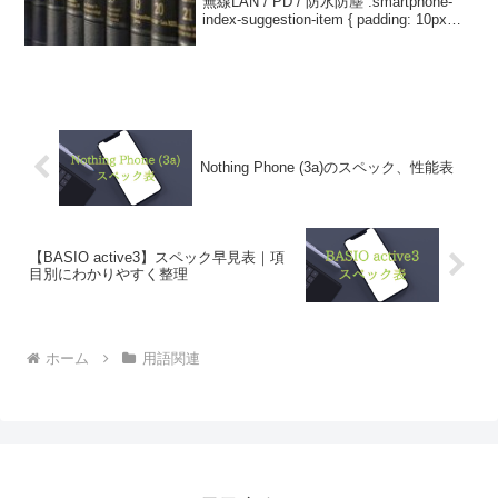
無線LAN / PD / 防水防塵 .smartphone-
index-suggestion-item { padding: 10px
12px; border-bottom: 1px ...
Nothing Phone (3a)のスペック、性能表
【BASIO active3】スペック早見表｜項
目別にわかりやすく整理
ホーム
用語関連