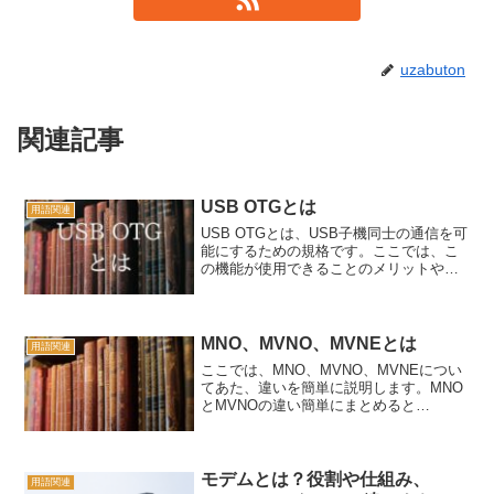
uzabuton
関連記事
USB OTGとは
用語関連
USB OTGとは、USB子機同士の通信を可
能にするための規格です。ここでは、こ
の機能が使用できることのメリットや簡
単に原理について説明しています。
MNO、MVNO、MVNEとは
用語関連
ここでは、MNO、MVNO、MVNEについ
てあた、違いを簡単に説明します。MNO
とMVNOの違い簡単にまとめると
「MNO」は、大手会社が運営している通
信業者のこと。「MVNO」は、大手通信
会社の回線を借りて運営している会社の
こと。細かくは、...
モデムとは？役割や仕組み、
用語関連