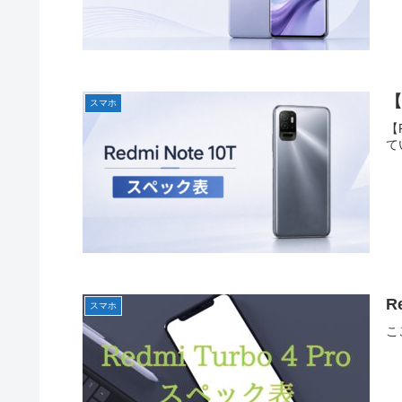
【
スマホ
【
て
R
スマホ
こ