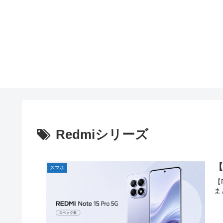
Redmiシリーズ
【
スマホ
【
ま