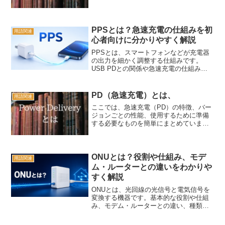
ついて説明していきます。
PPSとは？急速充電の仕組みを初
用語関連
心者向けに分かりやすく解説
PPSとは、スマートフォンなどが充電器
の出力を細かく調整する仕組みです。
USB PDとの関係や急速充電の仕組み、
対応条件、充電器・ケーブルの選び方、
うまく充電できないときの確認方法を初
心者向けに分かりやすく解説します。
PD（急速充電）とは、
用語関連
ここでは、急速充電（PD）の特徴、バー
ジョンごとの性能、使用するために準備
する必要なものを簡単にまとめていま
す。
ONUとは？役割や仕組み、モデ
用語関連
ム・ルーターとの違いをわかりや
すく解説
ONUとは、光回線の光信号と電気信号を
変換する機器です。基本的な役割や仕組
み、モデム・ルーターとの違い、種類、
接続できないときの確認方法まで、初心
者向けにわかりやすく解説します。